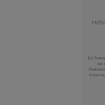
Höfl
Ein Trinkw
das 
Realisier
Know-how