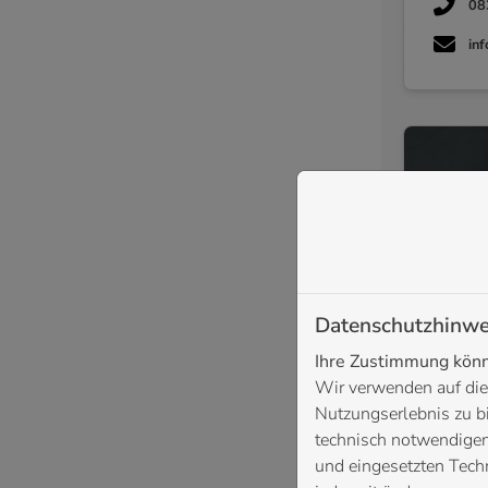
08
in
Datenschutzhinwe
Ihre Zustimmung könne
Wir verwenden auf die
Sanitä
Nutzungserlebnis zu b
technisch notwendigen 
und eingesetzten Techn
08