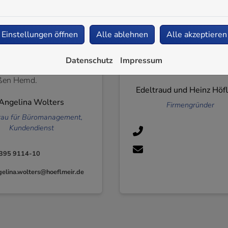
lter.breimaier@hoeflmeir.de
sascha.brixle@hoeflmeir.
Einstellungen öffnen
Alle ablehnen
Alle akzeptieren
Datenschutz
Impressum
Edeltraud und Heinz Höf
Angelina Wolters
Firmengründer
rau für Büromanagement,
Kundendienst
395 9114-10
gelina.wolters@hoeflmeir.de