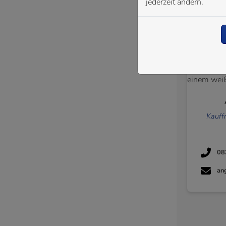
jederzeit ändern.
wa
Kauff
08
an