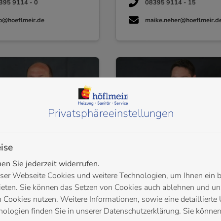
395 9114 - 0
08395 9114 - 15
fo@hoeflmeir.de
maike.neher@hoeflmeir.d
Privatsphäre­einstellungen
ise
n Sie jederzeit widerrufen.
Walter Breimaier
Sascha Brixle
ser Webseite Cookies und weitere Technologien, um Ihnen ein 
rmeister Heizung, Lüftung,
Sanitärmeister Heizung 
ieten. Sie können das Setzen von Cookies auch ablehnen und uns
Sanitär
Lüftung
Cookies nutzen. Weitere Informationen, sowie eine detaillierte 
ologien finden Sie in unserer Datenschutzerklärung. Sie können
395 9114 - 13
08395 9114 - 14