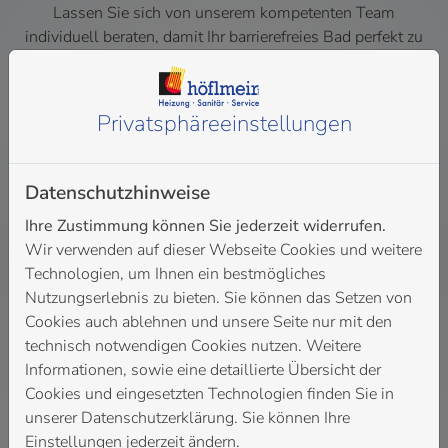
Lassen Sie sich von unserem kompetenten Team
individuell beraten, damit Ihr barrierefreies Bad perfekt zu
Ihren Bedürfnissen passt – und bei Bedarf einfach
anpassbar ist. Höflmeir GmbH ist Ihr Fachbetrieb fürs
Bad in Berkheim.
Privatsphäre­einstellungen
Jetzt anfragen
Datenschutzhinweise
Ihre Zustimmung können Sie jederzeit widerrufen.
Wir verwenden auf dieser Webseite Cookies und weitere
Technologien, um Ihnen ein bestmögliches
Nutzungserlebnis zu bieten. Sie können das Setzen von
Cookies auch ablehnen und unsere Seite nur mit den
technisch notwendigen Cookies nutzen. Weitere
Unsere Kompetenzen
Informationen, sowie eine detaillierte Übersicht der
Cookies und eingesetzten Technologien finden Sie in
unserer Datenschutzerklärung. Sie können Ihre
Individuelle & hochwertige Badplanung
Einstellungen jederzeit ändern.